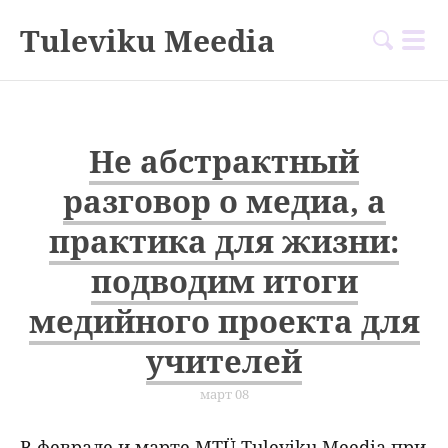
Tuleviku Meedia
Не абстрактный
разговор о медиа, а
практика для жизни:
подводим итоги
медийного проекта для
учителей
март 08
В феврале и марте MTÜ Tuleviku Meedia при