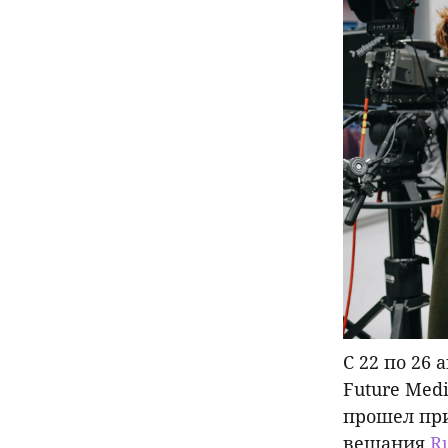
С 22 по 26
Future Med
прошел при
вещания
Ru