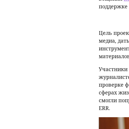
поддержке
Цель проек
медиа, дат
инструмент
материалов
Участники 
журналистс
проверке ф
сферах жиз
смогли поп
ERR.