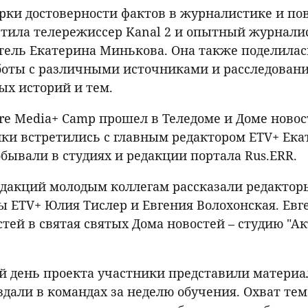
рки достоверности фактов в журналистике и по
тила телережиссер Kanal 2 и опытный журналис
тель Екатерина Минькова. Она также поделилас
оты с различными источниками и расследован
х историй и тем.
re Media+ Camp прошел в Теледоме и Доме новос
ики встретились с главным редактором ETV+ Ек
обывали в студиях и редакции портала Rus.ERR.
едакций молодым коллегам рассказали редактор
 ETV+ Юлия Тислер и Евгения Волохонская. Евг
стей в святая святых Дома новостей – студию "А
й день проекта участники представили материа
здали в командах за неделю обучения. Охват те