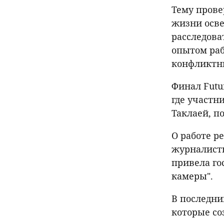
Тему прове
жизни осве
расследова
опытом раб
конфликтны
Финал Futu
где участн
Таклаей, п
О работе р
журналисты
привела го
камеры".
В последни
которые со