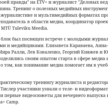
воей правды" на ETV+ и журналист "Деловых вед
шина. Тренинг о полезных медийных инструмент
 журналистике и мультимедийных форматах пр
еподаватель в области медиа, координатор проек
 MTÜ Tuleviku Meedia.
блок был посвящен встрече с молодыми журна
ми и медийщиками. Елизавета Караваева, Анна
Мира Ралли, Лев Коваленко, Георгий Княжев и 
оделились своим опытом старта в сфере медиа 
 о том, как понимание медиа помогает им в учеб
практическому тренингу журналиста и редактор
Тислер участники узнали о теле- и видеоформат
ои первые видеосюжеты для вечернего выпуска 
ia+ Camp.