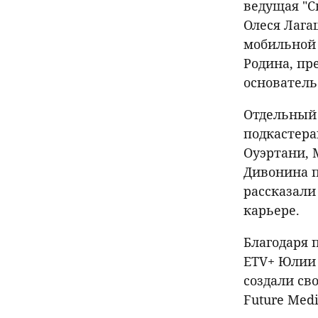
ведущая "С
Олеся Лага
мобильной
Родина, пр
основатель
Отдельный 
подкастера
Оуэртани, 
Дивонина п
рассказали
карьере.
Благодаря 
ETV+ Юлии 
создали св
Future Med