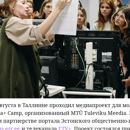
 августа в Таллинне проходил медиапроект для м
ia+ Camp, организованный MTÜ Tuleviku Meedia.
 партнерстве портала Эстонского общественно-
s.err.ee
и телеканала
ETV+
. Проект состоялся пр