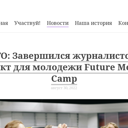
ная
Участвуй!
Новости
Наша история
Ко
О: Завершился журналист
кт для молодежи Future M
Camp
август 30, 2022