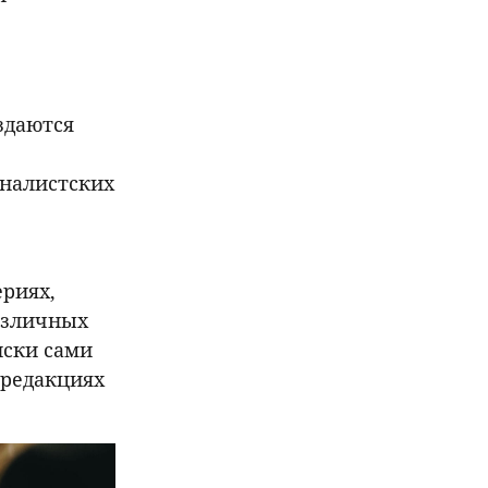
здаются
рналистских
риях,
азличных
иски сами
 редакциях