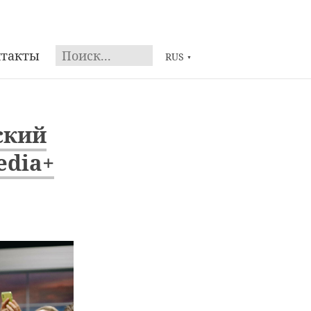
нтакты
RUS
▼
ский
edia+