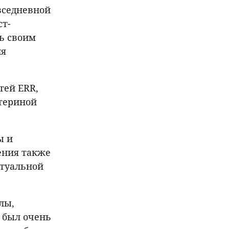
вседневной
т-
ь своим
ия
тей ERR,
атериной
ы и
ения также
ктуальной
лы,
м был очень