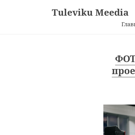
Tuleviku Meedia
Глав
ФОТ
прое