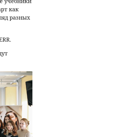
ые учебники
арт как
гляд разных
ERR.
дут