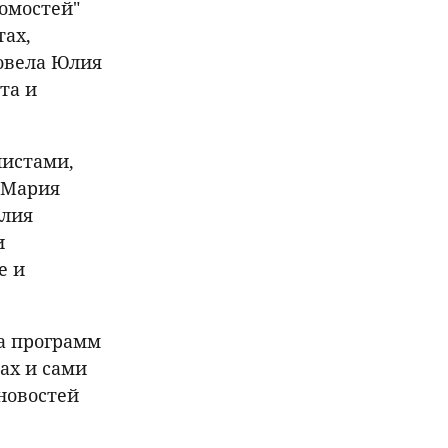
омостей"
ах,
овела Юлия
та и
листами,
-Мария
Юлия
и
е и
а программ
ах и сами
новостей