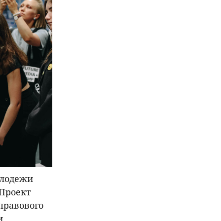
олодежи
 Проект
правового
и