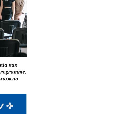
nia как
Programme.
и можно