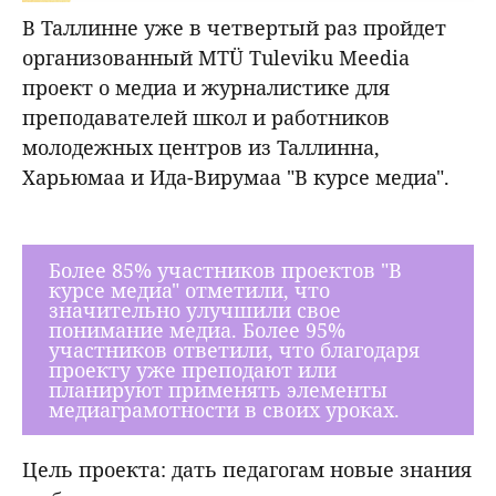
В Таллинне уже в четвертый раз пройдет
организованный MTÜ Tuleviku Meedia
проект о медиа и журналистике для
преподавателей школ и работников
молодежных центров из Таллинна,
Харьюмаа и Ида-Вирумаа "В курсе медиа".
Более 85% участников проектов "В
курсе медиа" отметили, что
значительно улучшили свое
понимание медиа. Более 95%
участников ответили, что благодаря
проекту уже преподают или
планируют применять элементы
медиаграмотности в своих уроках.
Цель проекта: дать педагогам новые знания