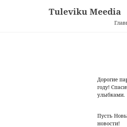
Tuleviku Meedia
Глав
Дорогие пар
году! Спас
улыбками.
Пусть Новы
новости!