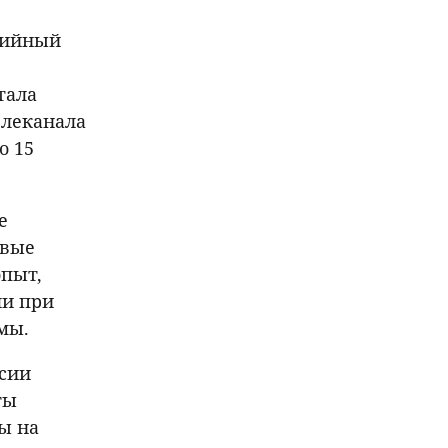
едийный
тала
елеканала
о 15
е
овые
опыт,
ли при
мы.
ссии
ты
ы на