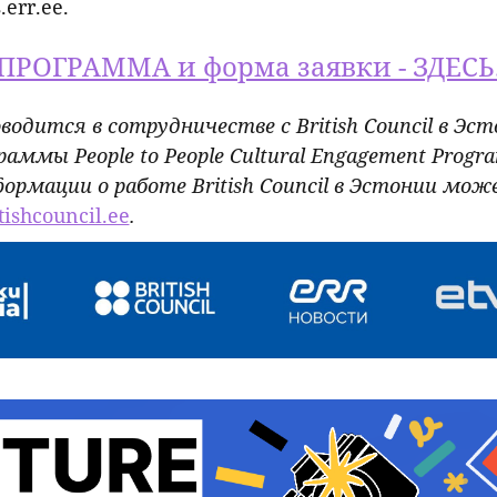
err.ee.
ПРОГРАММА и форма заявки - ЗДЕСЬ
одится в сотрудничестве с British Council в Эс
аммы People to People Cultural Engagement Progr
ормации о работе British Council в Эстонии мо
ishcouncil.ee
.