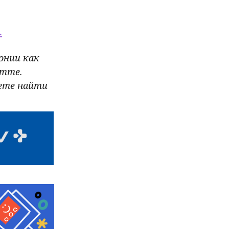
.
тонии как
amme.
жете найти