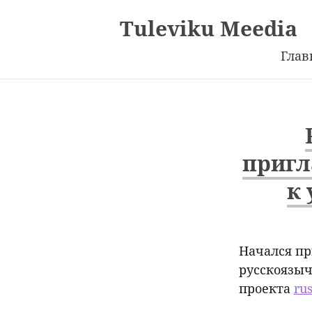
Tuleviku Meedia
Глав
пригл
к
Начался пр
русскоязыч
проекта
rus