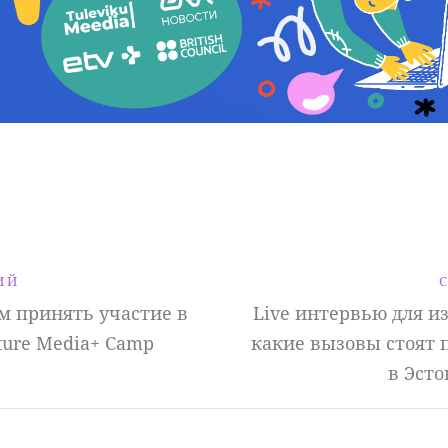
ИЙ
 принять участие в
Live интервью для из
ture Media+ Camp
какие вызовы стоят 
в Эсто