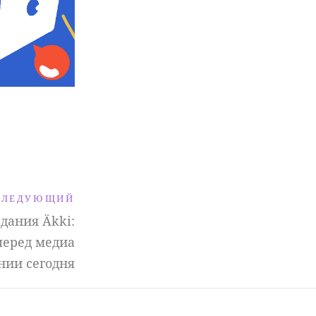
СЛЕДУЮЩИЙ
дания Äkki:
перед медиа
нии сегодня