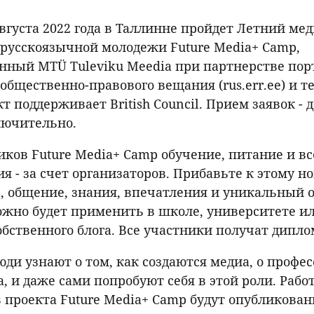
 августа 2022 года в Таллинне пройдет Летний м
 русскоязычной молодежи Future Media+ Camp,
нный MTÜ Tuleviku Meedia при партнерстве пор
 общественно-правового вещания (rus.err.ee) и т
т поддерживает British Council. Прием заявок - д
лючительно.
иков Future Media+ Camp обучение, питание и вс
я - за счет организаторов. Прибавьте к этому н
, общение, знания, впечатления и уникальный 
жно будет применить в школе, университете и
обственного блога. Все участники получат дипло
ди узнают о том, как создаются медиа, о профе
, и даже сами попробуют себя в этой роли. Рабо
 проекта Future Media+ Camp будут опубликован