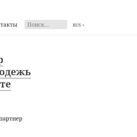
нтакты
RUS
▼
p
лодежь
те
 партнер