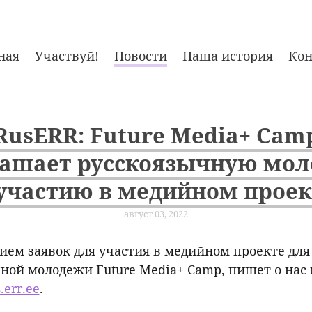
ная
Участвуй!
Новости
Наша история
Ко
RusERR: Future Media+ Cam
ашает русскоязычную мо
 участию в медийном проек
август 03, 2022
ием заявок для участия в медийном проекте для
ной молодежи Future Media+ Camp, пишет о нас
.err.ee
.