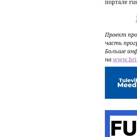
портале rus.
Проект пров
часть прогр
Больше инф
на
www.brit