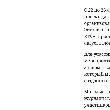
С 22 по 26
проект для
организова
Эстонского
ETV+. Проек
августа вк
Для участн
мероприяти
знакомства
который мо
создании с
Молодые лю
журналиста
участников