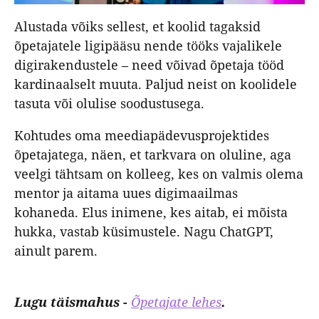
Alustada võiks sellest, et koolid tagaksid
õpetajatele ligipääsu nende tööks vajalikele
digirakendustele – need võivad õpetaja tööd
kardinaalselt muuta. Paljud neist on koolidele
tasuta või olulise soodustusega.
Kohtudes oma meediapädevusprojektides
õpetajatega, näen, et tarkvara on oluline, aga
veelgi tähtsam on kolleeg, kes on valmis olema
mentor ja aitama uues digimaailmas
kohaneda. Elus inimene, kes aitab, ei mõista
hukka, vastab küsimustele. Nagu ChatGPT,
ainult parem.
Lugu täismahus -
Õpetajate lehes
.