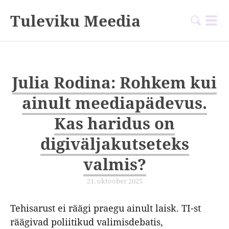
Tuleviku Meedia
Julia Rodina: Rohkem kui
ainult meediapädevus.
Kas haridus on
digiväljakutseteks
valmis?
21. oktoober 2025
Tehisarust ei räägi praegu ainult laisk. TI-st
räägivad poliitikud valimisdebatis,