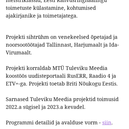
meistriklassid, Eesti Rahvusringhäälingu
toimetuste külastamine, kohtumised
ajakirjanike ja toimetajatega.
Projekti sihtrühm on venekeelsed õpetajad ja
noorsootöötajad Tallinnast, Harjumaalt ja Ida-
Virumaalt.
Projekti korraldab MTÜ Tuleviku Meedia
koostöös uudisteportaali RusERR, Raadio 4 ja
ETV+-ga. Projekti toetab Briti Nõukogu Eestis.
Sarnased Tuleviku Meedia projektid toimusid
2022.a sügisel ja 2023.a kevadel.
Programmi detailid ja avalduse vorm -
siin
.