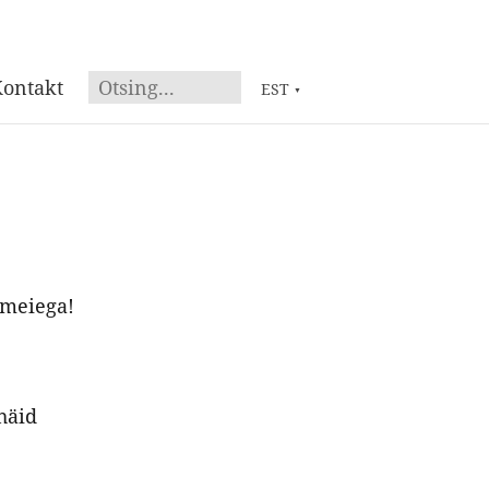
ontakt
EST
▼
s meiega!
häid