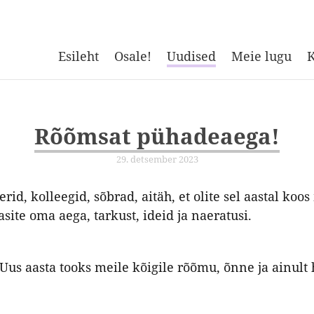
Esileht
Osale!
Uudised
Meie lugu
K
Rõõmsat pühadeaega!
29. detsember 2023
erid, kolleegid, sõbrad, aitäh, et olite sel aastal koo
gasite oma aega, tarkust, ideid ja naeratusi.
Uus aasta tooks meile kõigile rõõmu, õnne ja ainult 