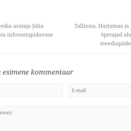
dia asutaja Julia
Tallinna, Harjumaa ja
sta infovastupidavuse
õpetajad alu
meediapäde
a esimene kommentaar