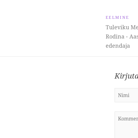
EELMINE
Tuleviku Mee
Rodina - Aa
edendaja
Kirjut