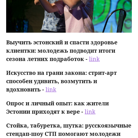
Выучить эстонский и спасти здоровье
клиентки: молодежь подводит итоги
сезона летних подработок -
link
Искусство на грани закона: стрит-арт
способен удивить, возмутить и
вдохновить -
link
Опрос и личный опыт: как жители
Эстонии приходят к вере -
link
Стойка, табуретка, шутка: русскоязычные
стендап-шоу СТП помогают молодежи