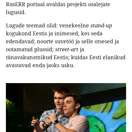
RusERR portaal avaldas projekti osalejate
lugusid.
Lugude teemad olid: venekeelne
stand-up
kogukond Eestis ja inimesed, kes seda
edendavad; noorte suvetöö ja selle otsesed ja
ootamatud plussid;
street-art
ja
tänavakunstnikud Eestis; kuidas Eesti elanikud
avastavad enda jaoks usku.