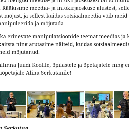
ed loengud meedia- ja infokirjaoskusest on toimun
. Rääkisime meedia- ja infokirjaoskuse alustest, sell
est mõjust, ja sellest kuidas sotsiaalmeedia võib meid
manipuleerida ja mõjutada.
 ka erinevate manipulatsioonide teemat meedias ja 
aitsta ning arutasime näiteid, kuidas sotsiaalmeedi
meid mõjutanud.
llinna Juudi Koolile, õpilastele ja õpetajatele ning e
aõpetajale Alina Serkutanile!
na Serkutan