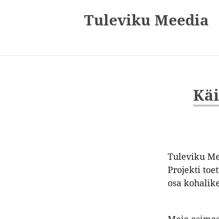
Tuleviku Meedia
Käi
Tuleviku Me
Projekti to
osa kohalike