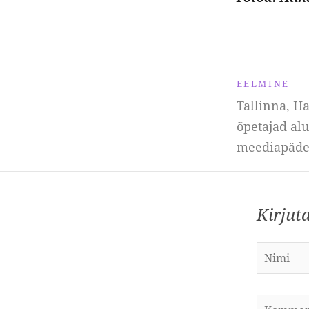
EELMINE
Tallinna, H
õpetajad alu
meediapäde
Kirjut