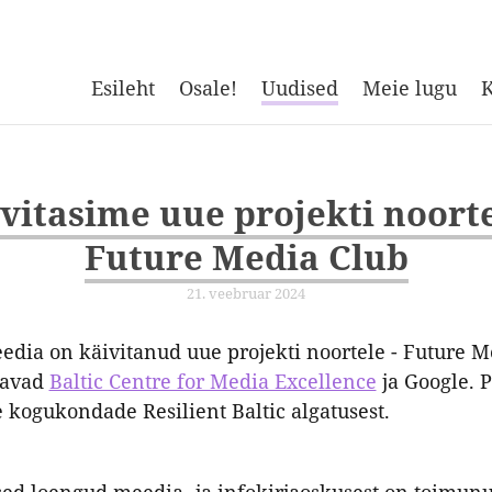
Esileht
Osale!
Uudised
Meie lugu
K
vitasime uue projekti noorte
Future Media Club
21. veebruar 2024
edia on käivitanud uue projekti noortele - Future M
etavad
Baltic Centre for Media Excellence
ja Google. P
 kogukondade Resilient Baltic algatusest.