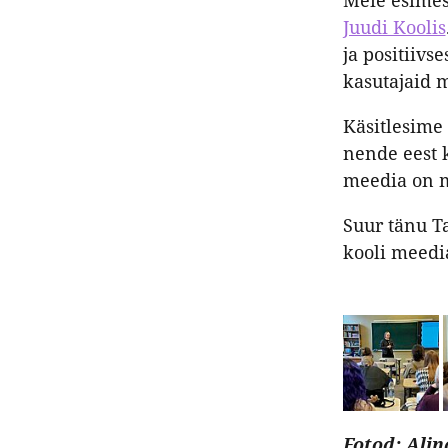
Meie esimes
Juudi Koolis
ja positiivs
kasutajaid 
Käsitlesime
nende eest k
meedia on 
Suur tänu Ta
kooli meedi
Fotod: Ali