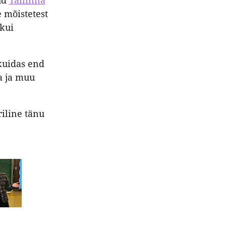
ud
Tallinna
e mõistetest
 kui
kuidas end
a ja muu
riline tänu