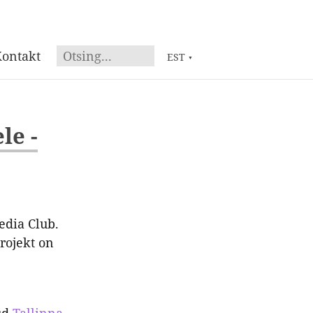
ontakt
EST
▼
le -
edia Club.
rojekt on