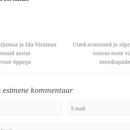
arjumaa ja Ida-Virumaa
Uued avastused ja sõpr
stasid aastat
toimus meie vi
vuse õppega
meediapädev
a esimene kommentaar